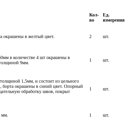
Кол-
Ед.
во
измерения
а окрашены в желтый цвет.
2
шт.
50мм в количестве 4 шт окрашены в
1
шт.
 толщиной 9мм.
толщиной 1,5мм, и состоит из цельного
, борта окрашены в синий цвет. Опорный
1
шт.
щательную обработку швов, покрыт
 мм.
1
шт.