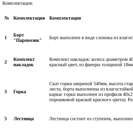
Комплектация:
№
Комплектация
Комплектация
Борт
1
Борт выполнен в виде слоника из влаго
"Паровозик"
Комплект
Комплект накладок: колеса диаметром 40
2
накладок
красный цвет, из фанеры толщиной 18мм
Скат горки шириной 540мм, высота стар
листа, борта выполнены из влагостойк
3
Горка
каркас горки выполнен из профиля 40х2
порошковой краской красного цвета). Р
5
Лестница
Лестница состоит из ступенек, выполне