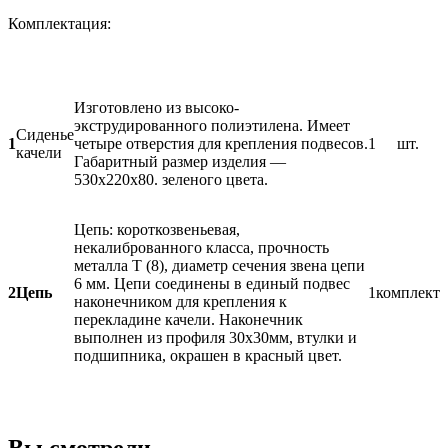
Комплектация:
Изготовлено из высоко-
экструдированного полиэтилена. Имеет
Сиденье
1
четыре отверстия для крепления подвесов.
1
шт.
качели
Габаритный размер изделия —
530х220х80. зеленого цвета.
Цепь: короткозвеньевая,
некалиброванного класса, прочность
металла Т (8), диаметр сечения звена цепи
6 мм. Цепи соединены в единый подвес
2
Цепь
1
комплект
наконечником для крепления к
перекладине качели. Наконечник
выполнен из профиля 30х30мм, втулки и
подшипника, окрашен в красный цвет.
Вы смотрели