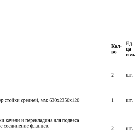
Ед-
Кол-
ца
во
изм.
2
шт.
р стойки средней, мм: 630х2350х120
1
шт.
и качели и перекладина для подвеса
е соединение фланцев.
2
шт.